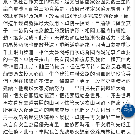
來，這種合作共生的情感，是太魯閣國家公園災後重生的
高尚靈魂。而第三項意義是，政府已核定30億元經費，將
依既定期程及規劃，於民國120年逐步完成整體復建，確
保這筆經費發揮最大效用。卓院長提到，目前砂卡礑至燕
子口一帶仍有較為嚴重的毀損情形，相關工程將持續推
動、逐步完成。此外，天祥遊憩區已逐漸恢復活力，太魯
閣晶英酒店也開放營運，重新活絡起來，同時山友亦重返
千里眼山步道，相信太魯閣將再次成為國內觀光事業重要
的一環。卓院長指出，長春祠災修復原及強化工程預估尚
需28個月工期，雖歷時較長，但值得等待，因為長春祠是
緬懷過去投入心血、生命建築中橫公路的國軍退除役官兵
們，現在修復的不僅是一條道路，更是一段歷史與精神的
延續。他期盼大家持續努力，「早日把長春祠還給太魯
閣，把太魯閣還給花蓮，把花蓮還給全世界」，讓全世界
再次看見臺灣美麗的山河。儘管天災為山河留下傷痕，但
所有投入復建工程的團隊成員，他們努力與付出，會形成
另一段新的歷史與精神。最後，卓院長再次提醒工程同仁
以自身安全為最優先考量，並依照時程，平安順利完成重
建任務。此行，卓院長首先聽取交通部公路局林福山局長