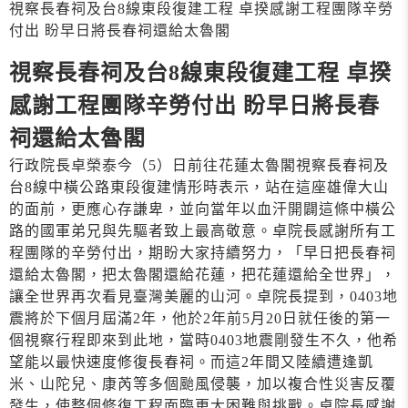
視察長春祠及台8線東段復建工程 卓揆感謝工程團隊辛勞
付出 盼早日將長春祠還給太魯閣
視察長春祠及台8線東段復建工程 卓揆
感謝工程團隊辛勞付出 盼早日將長春
祠還給太魯閣
行政院長卓榮泰今（5）日前往花蓮太魯閣視察長春祠及
台8線中橫公路東段復建情形時表示，站在這座雄偉大山
的面前，更應心存謙卑，並向當年以血汗開闢這條中橫公
路的國軍弟兄與先驅者致上最高敬意。卓院長感謝所有工
程團隊的辛勞付出，期盼大家持續努力，「早日把長春祠
還給太魯閣，把太魯閣還給花蓮，把花蓮還給全世界」，
讓全世界再次看見臺灣美麗的山河。卓院長提到，0403地
震將於下個月屆滿2年，他於2年前5月20日就任後的第一
個視察行程即來到此地，當時0403地震剛發生不久，他希
望能以最快速度修復長春祠。而這2年間又陸續遭逢凱
米、山陀兒、康芮等多個颱風侵襲，加以複合性災害反覆
發生，使整個修復工程面臨更大困難與挑戰。卓院長感謝