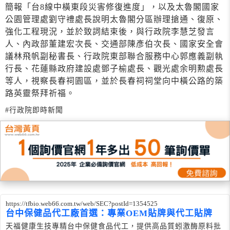
簡報「台8線中橫東段災害修復進度」，以及太魯閣國家
公園管理處劉守禮處長說明太魯閣分區辦理搶通、復原、
強化工程現況，並於致詞結束後，與行政院李慧芝發言
人、內政部董建宏次長、交通部陳彥伯次長、國家安全會
議林飛帆副秘書長、行政院東部聯合服務中心郭應義副執
行長、花蓮縣政府建設處鄧子榆處長、觀光處余明勲處長
等人，視察長春祠園區，並於長春祠祠堂向中橫公路的築
路英靈祭拜祈福。
#行政院即時新聞
https://tfbio.web66.com.tw/web/SEC?postId=1354525
台中保健品代工廠首選：專業OEM貼牌與代工貼牌
天福健康生技專精台中保健食品代工，提供高品質蚓激酶原料批