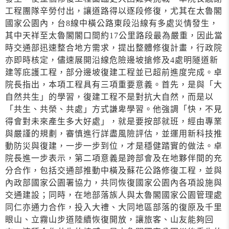
工程團隊辛勞付出，讓道路得以逐段修復，尤其在太魯閣
國家公園內，台8線中橫公路東段沿線有多處災情發生，
其中天祥至太魯閣閣口間約17公里路段最為嚴重，因此當
時交通部迅速整合地方需求，提出整體修復計畫，行政院
亦即時核定，儘速展開沿線危險邊坡搶修及4處明隧道新
建等庇護工程，部分邊坡復建工程並已超前進度完成。卓
院長指出，本項工程具有三項重要意義。首先，是與「大
自然共生」的學習，復建工程不是對抗大自然，而是以
「共生、共榮、共處」方式謙卑學習。他強調「快，不見
得會對未來產生多大好處」，就是要按部就班，經由專業
與嚴謹的規劃，審慎進行詳盡風險評估，並運用新科技推
動防災與復建，一步一步到位，才是穩健踏實的做法。卓
院長進一步表示，第二項意義是跨部會及在地夥伴間的充
分合作，包括交通部推動中橫及蘇花公路修復工程，並與
內政部國家公園署協力，共同恢復國家公園內各項設施與
交通建設；同時，在地部落族人與太魯閣國家公園管理處
同仁亦通力合作，投入大禮、大同地區部落的復原及千里
眼山、立霧山步道陸續恢復開放，讓旅客、山友能夠回