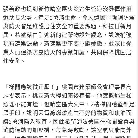
張善政也提到新竹晴空匯火災逃生管道沒發揮作用
還助長火勢，奪走2勇消生命，令人遺憾。強調防震
與防火皆是維護居住安全的重要課題，科技日新月
異，希望藉由引進新的建築物設計觀念，設法補強
現有建築缺點，新建築更不要重蹈覆撤，並深化從
業人員建築防震防火的專業知識，共同保障桃園居
住安全。
「梯間應該微正壓！」桃園市建築師公會理事長高
志揚表示，桃園新大樓如雨後春筍，他感慨逃生梯
照理不能有煙，但晴空匯大火中，2樓梯間牆壁都是
黑手印，證明因電線燃燒產生不好的物質和焦油而
讓2勇消陷入眼盲，因此希望師法美國在梯間設置與
消防連動的加壓機，危急時啟動，讓空氣只能向外