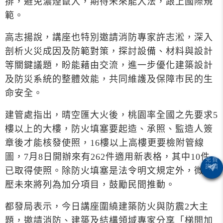
排，避免濃煙竄入，期待未來能入法，跟上國際規
範。
高志揚說，講座也特別邀請消防專家許志淞，深入
剖析火災成因及防範對策，探討設備、材料與設計
等關鍵議題，盼能藉由交流，進一步優化建築設計
及防災系統的整體效能，共同維護及保障市民的生
命安全。
建管處指出，晴空匯大火後，桃園率全國之先要求5
樓以上的大樓，防火填塞要起造、承照、監造人簽
章後才能核發使照，16樓以上高樓更要檢附管線
圖，7月8日開辦來有262件適用新表格，其中10件
已取得使照。除防火填塞是法令明文規定外，微正
壓未來將列為加分項目，鼓勵民間推動。
都發局表示，今日講座圍繞建築防火與防震2大主
題，邀請消防、建築及結構領域專家分享「梯間加