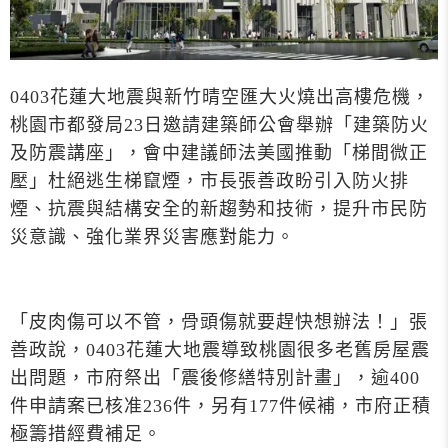
0403花蓮大地震與新竹晴空匯大火燒出高樓危機，
桃園市都發局23日邀請建築師公會舉辦「建築防火
及防震講座」，會中建議師法美國推動「梯間微正
壓」杜絕逃生梯竄煙，市長張善政盼引入防火排
煙、抗震與結構安全的新趨勢和技術，提升市民防
災意識、強化業界災害應對能力。
「皮肉傷可以不管，骨頭傷就要趕快想辦法！」張
善政說，0403花蓮大地震導致桃園很多老舊房屋震
出問題，市府祭出「震後修繕特別計畫」，逾400
件申請案已核准236件，另有177件候補，市府正積
極籌措經費補足。