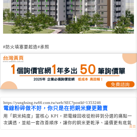
#防火填塞要起造
#承照
https://yunghsing.tw66.com.tw/web/SEC?postId=1353246
電線粉碎做不好，你只是在把銅米變更難賣
用「銅米純度」當核心 KPI，把電線回收從粉碎到分選的痛點一
次講透，並給一套改善順序，讓你的銅米更乾淨、議價更有底氣